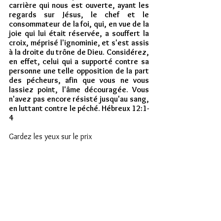
carrière qui nous est ouverte, ayant les 
regards sur Jésus, le chef et le 
consommateur de la foi, qui, en vue de la 
joie qui lui était réservée, a souffert la 
croix, méprisé l'ignominie, et s'est assis 
à la droite du trône de Dieu. Considérez, 
en effet, celui qui a supporté contre sa 
personne une telle opposition de la part 
des pécheurs, afin que vous ne vous 
lassiez point, l'âme découragée. Vous 
n'avez pas encore résisté jusqu'au sang, 
en luttant contre le péché. Hébreux 12:1-
4 
Gardez les yeux sur le prix
Il veut que nous gardions les yeux sur le 
prix. Le prix est l'espérance et l'amour qui 
est répandu dans nos cœurs par l'Esprit 
Saint, comme dans Romains 5:5, et qui 
nous soutiendra dans cette partie de notre 
voyage sur terre. Il y a aussi la récompense 
éternelle que nous trouvons à la fin 
d'Hébreux 12.