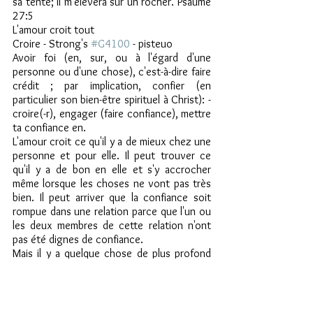
sa tente; Il m'élèvera sur un rocher. Psaume 
27:5
L'amour croit tout
Croire - Strong's 
#G4100
 - pisteuo
Avoir foi (en, sur, ou à l'égard d'une 
personne ou d'une chose), c'est-à-dire faire 
crédit ; par implication, confier (en 
particulier son bien-être spirituel à Christ): -
croire(-r), engager (faire confiance), mettre 
ta confiance en.
L'amour croit ce qu'il y a de mieux chez une 
personne et pour elle. Il peut trouver ce 
qu'il y a de bon en elle et s'y accrocher 
même lorsque les choses ne vont pas très 
bien. Il peut arriver que la confiance soit 
rompue dans une relation parce que l'un ou 
les deux membres de cette relation n'ont 
pas été dignes de confiance.
Mais il y a quelque chose de plus profond 
que nous pouvons tirer de cette définition. 
"confier (notamment son bien-être spirituel 
à Christ)". Cela va plus loin que le simple 
rétablissement de la confiance en un autre 