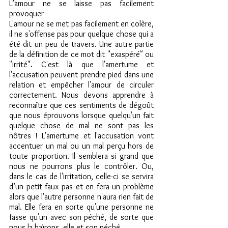
L’amour ne se laisse pas facilement 
provoquer
L'amour ne se met pas facilement en colère, 
il ne s'offense pas pour quelque chose qui a 
été dit un peu de travers. Une autre partie 
de la définition de ce mot dit "exaspéré" ou 
"irrité". C'est là que l'amertume et 
l'accusation peuvent prendre pied dans une 
relation et empêcher l'amour de circuler 
correctement. Nous devons apprendre à 
reconnaître que ces sentiments de dégoût 
que nous éprouvons lorsque quelqu'un fait 
quelque chose de mal ne sont pas les 
nôtres ! L'amertume et l'accusation vont 
accentuer un mal ou un mal perçu hors de 
toute proportion. Il semblera si grand que 
nous ne pourrons plus le contrôler. Ou, 
dans le cas de l'irritation, celle-ci se servira 
d’un petit faux pas et en fera un problème 
alors que l'autre personne n'aura rien fait de 
mal. Elle fera en sorte qu'une personne ne 
fasse qu'un avec son péché, de sorte que 
nous la haïrons, elle et son péché.