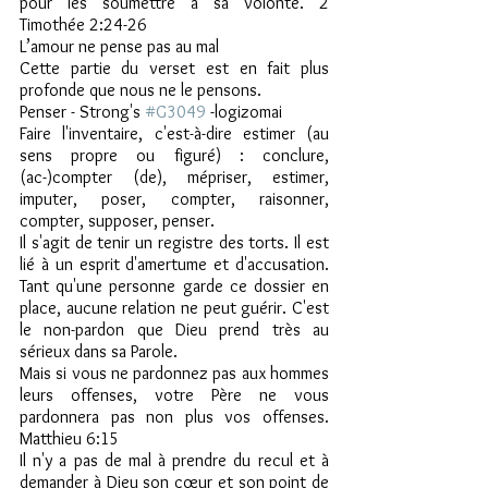
pour les soumettre à sa volonté. 2 
Timothée 2:24-26
L’amour ne pense pas au mal
Cette partie du verset est en fait plus 
profonde que nous ne le pensons.
Penser - Strong's 
#G3049
 -logizomai
Faire l'inventaire, c'est-à-dire estimer (au 
sens propre ou figuré) : conclure, 
(ac-)compter (de), mépriser, estimer, 
imputer, poser, compter, raisonner, 
compter, supposer, penser.
Il s'agit de tenir un registre des torts. Il est 
lié à un esprit d'amertume et d'accusation. 
Tant qu'une personne garde ce dossier en 
place, aucune relation ne peut guérir. C'est 
le non-pardon que Dieu prend très au 
sérieux dans sa Parole.
Mais si vous ne pardonnez pas aux hommes 
leurs offenses, votre Père ne vous 
pardonnera pas non plus vos offenses. 
Matthieu 6:15 
Il n'y a pas de mal à prendre du recul et à 
demander à Dieu son cœur et son point de 